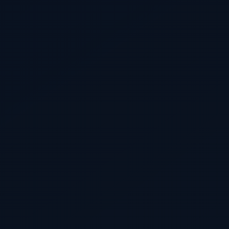
在互联网服务领域中，全站最新电子游戏APP下
载也逐渐受到一定关注。
全站最新电子游戏APP下载平台介绍
全站最新电子游戏APP下载在整体服务结构方面
也在持续进行优化。
随着用户需求不断变化，全站最新电子游戏APP
下载在功能设计方面也进行了多次调整。
全站最新电子游戏APP下载在整体平台体系中逐
渐形成了自己的定位。
全站最新电子游戏APP下载平台使用说明
在实际使用过程中，部分用户认为全站最新电子
游戏APP下载在体验方面表现较为稳定。