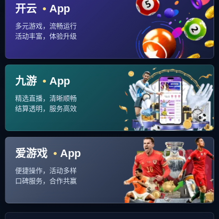
全站最新电子游戏APP下载在整体服务结构方面
也在持续进行优化。
从整体体验角度来看，全站最新电子游戏APP下
载在部分功能方面表现较为稳定。
全站最新电子游戏APP下载平台使用建议
一些用户在使用相关服务时会关注全站最新电子
游戏APP下载的系统稳定性。