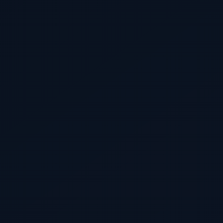
全站最新电子游戏APP下载在当前互联网平台环
境中具有一定关注度，很多用户在了解相关平台时都
会关注其功能与体验。从整体角度来看，全站最新电
子游戏APP下载在功能设计、操作体验以及稳定性方
面都有一定表现。对于希望进一步了解相关信息的用
户来说，可以通过多方面渠道获取更多资料，从而更
全面认识该平台。
上一篇：全站最新电子游戏APP下载到底怎么样？功能介绍
下一篇：新手入门指南：PG模拟器在线试玩