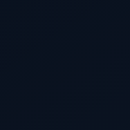
一些用户在使用全站最新电子游戏APP下载时表
示整体操作流程较为清晰。
在实际使用过程中，部分用户认为全站最新电子
游戏APP下载在体验方面表现较为稳定。
全站最新电子游戏APP下载平台体验分享
从整体体验角度来看，全站最新电子游戏APP下
载在部分功能方面表现较为稳定。
从整体来看，全站最新电子游戏APP下载在用户
体验方面也在不断优化。
随着平台功能不断更新，全站最新电子游戏APP
下载在整体体验方面也逐渐得到改善。
总结