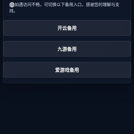
不少用户表示，全站最新电子游戏APP下载在使
用过程中整体操作流程较为简单。
一些用户在使用相关服务时会关注全站最新电子
游戏APP下载的系统稳定性。
全站最新电子游戏APP下载平台整体评测
一些用户在了解平台时，会通过多方面渠道获取
关于全站最新电子游戏APP下载的信息。
在当前互联网平台竞争日益激烈的情况下，全站
最新电子游戏APP下载也在不断完善自身服务。
从整体体验角度来看，全站最新电子游戏APP下