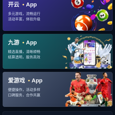
PG模拟器在线试玩|跑步赛事v8.2.1
PG模拟器在线试玩|乒乓球赛事v4.3.3
PG模拟器在线试玩涵盖城市
PG模拟器在线试玩以群众参
路跑、健康跑及主题跑等多
与和竞技交流为核心，打造
种跑步赛事形式，提供赛事
规范、有序的乒乓球赛事服
策划、路线规划、计时系统
务体系。赛事涵盖社区、单
及现场保障等全流程服务。
位及专业竞赛等多种场景，
根据赛...
满足不...
PG模拟器在线试玩|乒乓球赛事v5.6.3
PG模拟器在线试玩|游泳赛事v5.3.1
PG模拟器在线试玩以群众参
PG模拟器在线试玩围绕青少
与和竞技交流为核心，打造
年培养与大众健身需求，策
规范、有序的乒乓球赛事服
划标准化游泳赛事活动。根