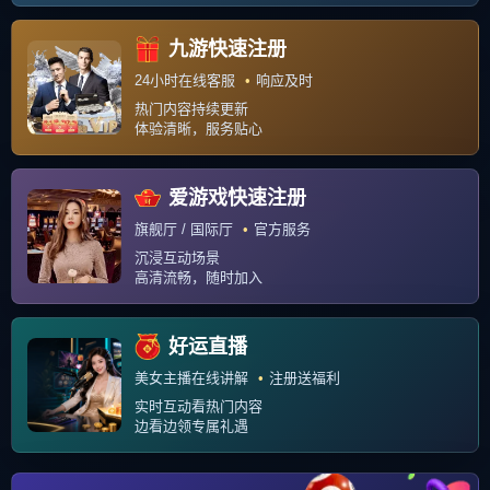
PG模拟器在线试玩以群众参与和竞技交流为核心，打造规
范、有序的
PG模拟器在线试玩
乒乓球赛事服务体系。赛事
涵盖社区、单位及专业竞赛等多种场景，满足不同群体参
与需求。通过清晰的
PG模拟器在线试玩
赛制设置与标准化
管理流程，保障比赛公平性与流畅度。合理配置裁判资源
与赛事工作人员，确保赛事执行高效稳定。同时注重赛事
氛围与交流属性，让参赛者在竞技中提升水平，在比赛中
建立互动，推动乒乓球运动的
Virtual PG
持续发展与普
及。
下一篇：PG模拟器在线试玩平台技术架构真实评测